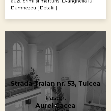
auzi, primi și mărturisi Evanghelia lui
Dumnezeu [ Detalii ]
Strada Traian nr. 53, Tulcea
Pastor:
Aurel Gacea