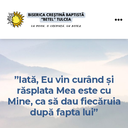
Meniu
BISERICA
BETEL
”Iată, Eu vin curând şi
răsplata Mea este cu
Mine, ca să dau fiecăruia
după fapta lui”